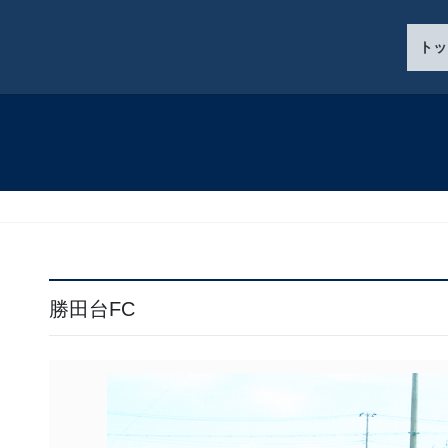
トッ
勝田台FC