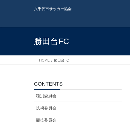
コ
ナ
八千代市サッカー協会
ン
ビ
テ
ゲ
ン
ー
ツ
シ
へ
ョ
勝田台FC
ス
ン
キ
に
ッ
移
HOME
勝田台FC
プ
動
CONTENTS
種別委員会
技術委員会
競技委員会