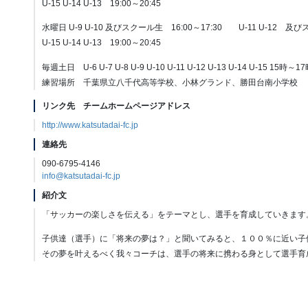
U-15 U-14 U-13 19:00～20:45
水曜日 U-9 U-10 及びスクール生 16:00～17:30 U-11 U-12 及び
U-15 U-14 U-13 19:00～20:45
毎週土日 U-6 U-7 U-8 U-9 U-10 U-11 U-12 U-13 U-14 U-15 15時～1
練習場所 千葉県立八千代高等学校、小林グランド、勝田台南小学校
リンク先 チームホームページアドレス
http://www.katsutadai-fc.jp
連絡先
090-6795-4146
info@katsutadai-fc.jp
紹介文
「サッカーの楽しさを伝える」をテーマとし、選手を育成していきます
子供達（選手）に「将来の夢は？」と聞いてみると、１００％に近い子
その夢を叶えるべく我々コーチは、選手の将来に携わる身として選手育