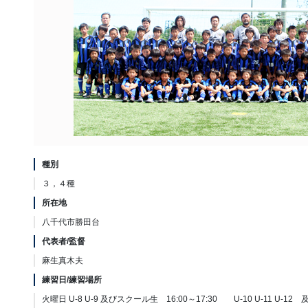
種別
３，４種
所在地
八千代市勝田台
代表者/監督
麻生真木夫
練習日/練習場所
火曜日 U-8 U-9 及びスクール生 16:00～17:30 U-10 U-11 U-12